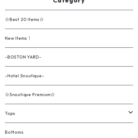
Category
☆Best 20 Items☆
New Items！
-BOSTON YARD-
-Hotel Snoutique-
☆Snoutique Premium☆
Tops
Tシャツ
Bottoms