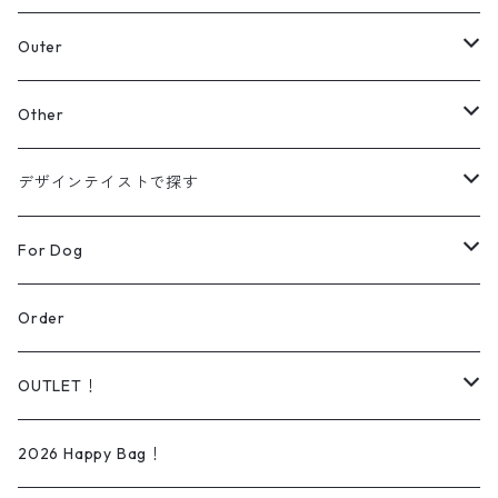
スウェット
Outer
パーカー
カーディガン
Other
【Original】
シャツ
ジャケット
帽子
デザインテイストで探す
【Original】
ニット
バッグ
ラインアート
For Dog
シューズ
リアルデザイン
Wear
Order
Daily wear
ソックス
オーダー可能商品
Dog lead＆Harness
OUTLET！
Rain wear
タオル
イラスト/ペイントアート
Bed
iPhone ケース
2026 Happy Bag！