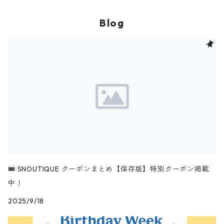
ベビー
刺繍
Blog
スタイ
インテリア
ロンパース
ファブリックパネル
ブランケット
ポスター
🎟️ SNOUTIQUE クーポンまとめ【保存版】特別クーポン掲載
中！
2025/9/18