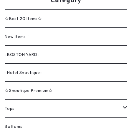
Category
☆Best 20 Items☆
New Items！
-BOSTON YARD-
-Hotel Snoutique-
☆Snoutique Premium☆
Tops
Tシャツ
Bottoms