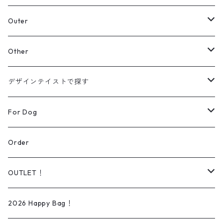
スウェット
Outer
パーカー
カーディガン
Other
【Original】
シャツ
ジャケット
帽子
デザインテイストで探す
【Original】
ニット
バッグ
ラインアート
For Dog
シューズ
リアルデザイン
Wear
Order
Daily wear
ソックス
オーダー可能商品
Dog lead＆Harness
OUTLET！
Rain wear
タオル
イラスト/ペイントアート
Bed
iPhone ケース
2026 Happy Bag！