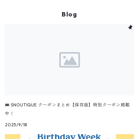
ベビー
刺繍
Blog
スタイ
インテリア
ロンパース
ファブリックパネル
ブランケット
ポスター
🎟️ SNOUTIQUE クーポンまとめ【保存版】特別クーポン掲載
中！
2025/9/18