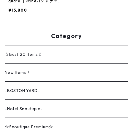
quare 中綿MA-1ジャケッ
ト pr0251-2
¥15,800
Category
☆Best 20 Items☆
New Items！
-BOSTON YARD-
-Hotel Snoutique-
☆Snoutique Premium☆