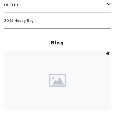
Daily wear
ソックス
オーダー可能商品
Dog lead＆Harness
OUTLET！
Rain wear
タオル
イラスト/ペイントアート
Bed
iPhone ケース
2026 Happy Bag！
ベビー
刺繍
Blog
スタイ
インテリア
ロンパース
ファブリックパネル
ブランケット
ポスター