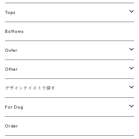
Tops
Tシャツ
Bottoms
スウェット
Outer
パーカー
カーディガン
Other
【Original】
シャツ
ジャケット
帽子
デザインテイストで探す
【Original】
ニット
バッグ
ラインアート
For Dog
シューズ
リアルデザイン
Wear
Order