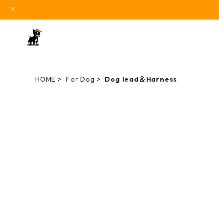
HOME
For Dog
Dog lead＆Harness