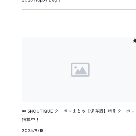
2026 Happy Bag！
ベビー
刺繍
スタイ
インテリア
ロンパース
ファブリックパネル
ブランケット
ポスター
🎟️ SNOUTIQUE クーポンまとめ【保存版】特別クーポン
掲載中！
2025/9/18