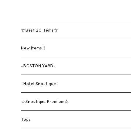
☆Best 20 Items☆
New Items！
-BOSTON YARD-
-Hotel Snoutique-
☆Snoutique Premium☆
Tops