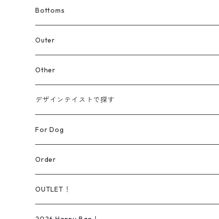
Tシャツ
Bottoms
スウェット
Outer
パーカー
カーディガン
Other
【Original】
シャツ
ジャケット
帽子
デザインテイストで探す
【Original】
ニット
バッグ
ラインアート
For Dog
シューズ
リアルデザイン
Wear
Order
Daily wear
ソックス
オーダー可能商品
Dog lead＆Harness
OUTLET！
Rain wear
タオル
イラスト/ペイントアート
Bed
iPhone ケース