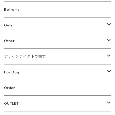
Tシャツ
Bottoms
スウェット
Outer
パーカー
カーディガン
Other
【Original】
シャツ
ジャケット
帽子
デザインテイストで探す
【Original】
ニット
バッグ
ラインアート
For Dog
シューズ
リアルデザイン
Wear
Order
Daily wear
ソックス
オーダー可能商品
Dog lead＆Harness
OUTLET！