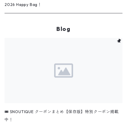
Rain wear
タオル
イラスト/ペイントアート
Bed
iPhone ケース
2026 Happy Bag！
ベビー
刺繍
Blog
スタイ
インテリア
ロンパース
ファブリックパネル
ブランケット
ポスター
🎟️ SNOUTIQUE クーポンまとめ【保存版】特別クーポン掲載
中！