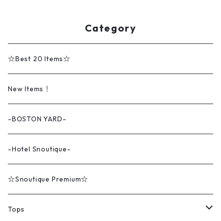
Category
☆Best 20 Items☆
New Items！
-BOSTON YARD-
-Hotel Snoutique-
☆Snoutique Premium☆
Tops