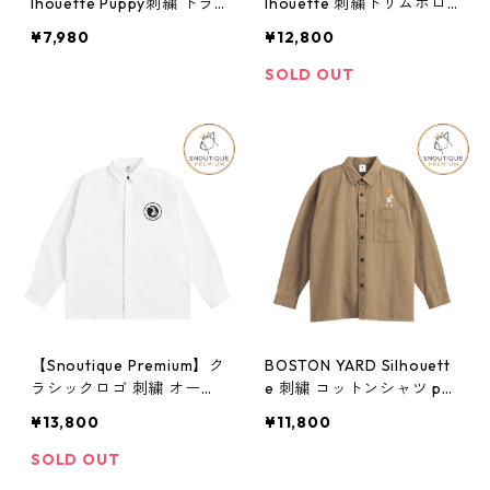
lhouette Puppy刺繍 ドラ
lhouette 刺繍トリムポロ
イポロシャツ pr0304
シャツ pr0281
¥7,980
¥12,800
SOLD OUT
【Snoutique Premium】ク
BOSTON YARD Silhouett
ラシックロゴ 刺繍 オーバ
e 刺繍 コットンシャツ pr
ーサイズ 比翼カラーシャ
0244
¥13,800
¥11,800
ツ pr0280
SOLD OUT