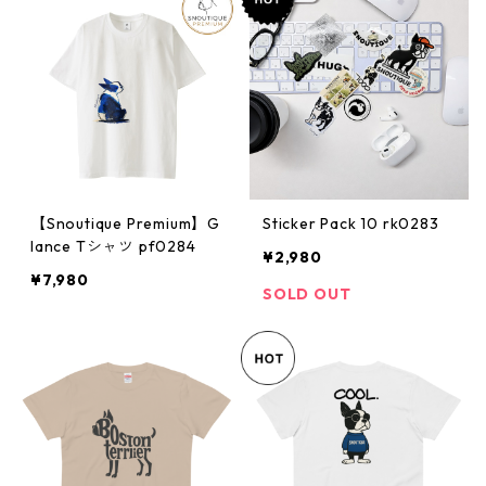
【Snoutique Premium】G
Sticker Pack 10 rk0283
lance Tシャツ pf0284
¥2,980
¥7,980
SOLD OUT