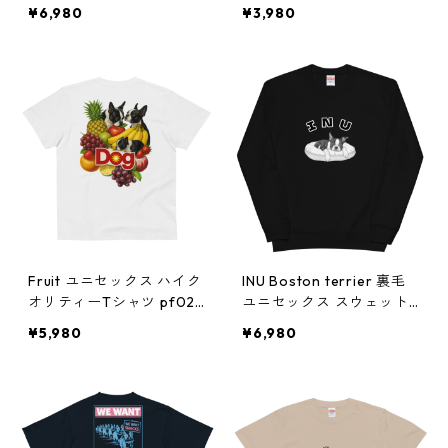
f0282
タオル（巾着付き）pf022
¥6,980
¥3,980
4
Fruit ユニセックス ハイク
INU Boston terrier 裏毛
オリティーTシャツ pf023
ユニセックス スウェット
2
pf0145-2
¥5,980
¥6,980