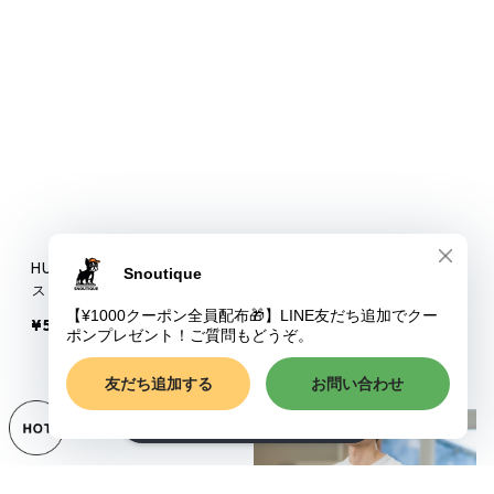
HUG Comics ユニセック
BOSTON YARD BOSTON
ス長袖Tシャツ pf0233
camo Gray ニットクルー
ネックセーター pf0257
¥5,980
¥14,500
SOLD OUT
ショップに質問する