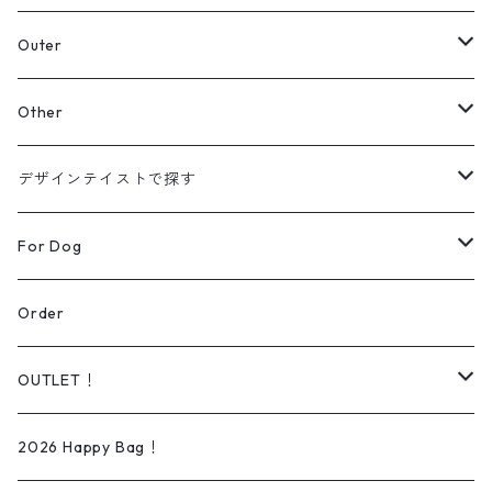
スウェット
Outer
パーカー
カーディガン
Other
【Original】
シャツ
ジャケット
帽子
デザインテイストで探す
【Original】
ニット
バッグ
ラインアート
For Dog
シューズ
リアルデザイン
Wear
Order
Daily wear
ソックス
オーダー可能商品
Dog lead＆Harness
OUTLET！
Rain wear
タオル
イラスト/ペイントアート
Bed
iPhone ケース
2026 Happy Bag！