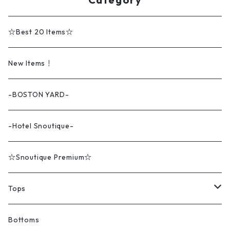
☆Best 20 Items☆
New Items！
-BOSTON YARD-
-Hotel Snoutique-
☆Snoutique Premium☆
Tops
Tシャツ
Bottoms