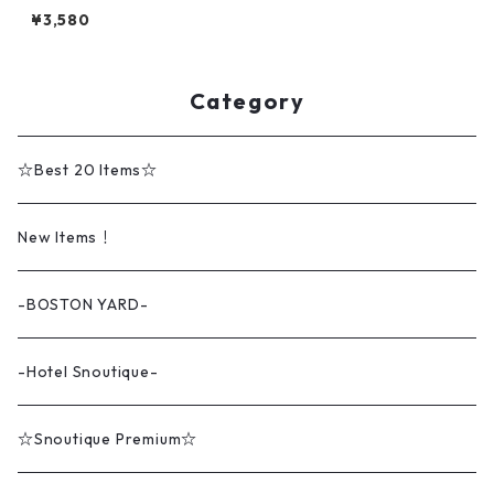
o iPhoneケース pf0206
¥3,580
Category
☆Best 20 Items☆
New Items！
-BOSTON YARD-
-Hotel Snoutique-
☆Snoutique Premium☆