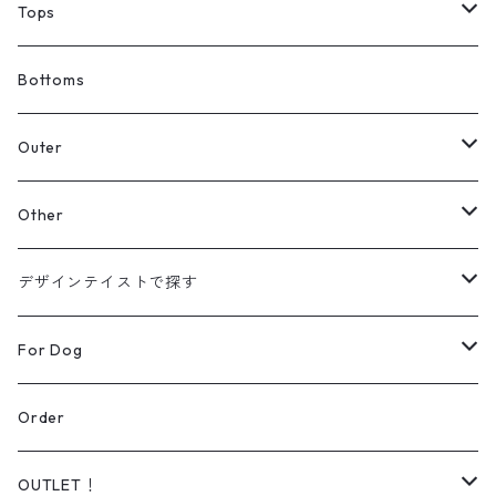
Tops
Tシャツ
Bottoms
スウェット
Outer
パーカー
カーディガン
Other
【Original】
シャツ
ジャケット
帽子
デザインテイストで探す
【Original】
ニット
バッグ
ラインアート
For Dog
シューズ
リアルデザイン
Wear
Order
Daily wear
ソックス
オーダー可能商品
Dog lead＆Harness
OUTLET！