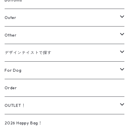
Bottoms
スウェット
Outer
パーカー
カーディガン
Other
【Original】
シャツ
ジャケット
帽子
デザインテイストで探す
【Original】
ニット
バッグ
ラインアート
For Dog
シューズ
リアルデザイン
Wear
Order
Daily wear
ソックス
オーダー可能商品
Dog lead＆Harness
OUTLET！
Rain wear
タオル
イラスト/ペイントアート
Bed
iPhone ケース
2026 Happy Bag！