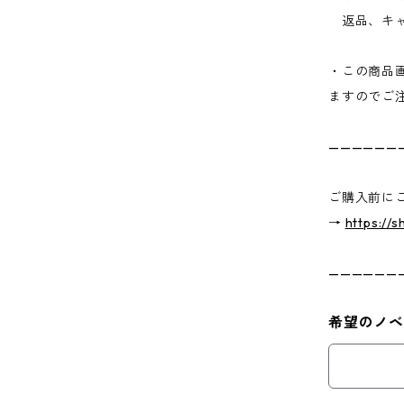
返品、キャ
・この商品
ますのでご
——————
ご購入前に
→
https://
——————
希望のノベ