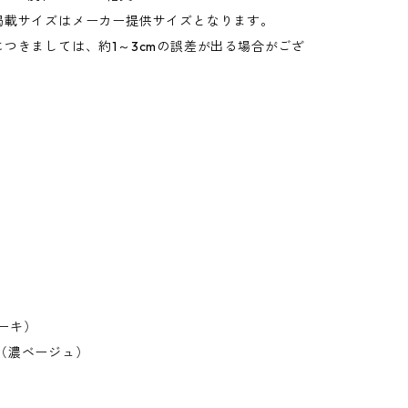
掲載サイズはメーカー提供サイズとなります。
つきましては、約1～3cmの誤差が出る場合がござ
カーキ）
aki（濃ベージュ）