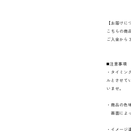
【お届けに
こちらの商
ご入金から
◼️注意事項
・タイミン
ルとさせて
いませ。
・商品の色
画面によっ
・イメージ