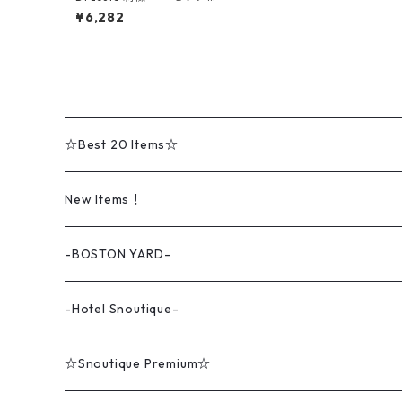
クルーネック 裏毛スウェッ
¥6,282
ト pf0239
☆Best 20 Items☆
New Items！
-BOSTON YARD-
-Hotel Snoutique-
☆Snoutique Premium☆