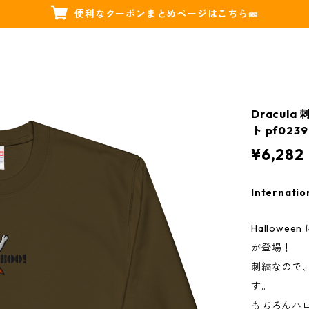
便利なクーポンまとめページはこちら🎫
Dracul
ト pf0239
¥6,282
Internatio
Hallow
が登場！
刺繍なので
す。
もちろんハ