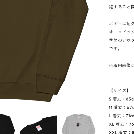
躍すること
ボディは耐
オーソドッ
季節のアウ
です。
※着用画像
【サイズ】
S 着丈：63
M 着丈：67
L 着丈：71
XL 着丈：76
XXL 着丈：8