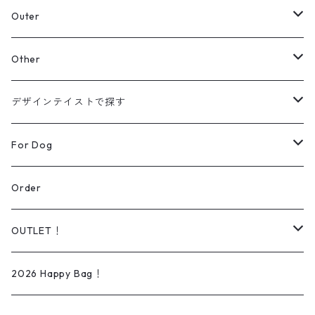
スウェット
Outer
パーカー
カーディガン
Other
【Original】
シャツ
ジャケット
帽子
デザインテイストで探す
【Original】
ニット
バッグ
ラインアート
For Dog
シューズ
リアルデザイン
Wear
Order
Daily wear
ソックス
オーダー可能商品
Dog lead＆Harness
OUTLET！
Rain wear
タオル
イラスト/ペイントアート
Bed
iPhone ケース
2026 Happy Bag！