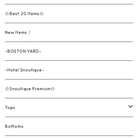
☆Best 20 Items☆
New Items！
-BOSTON YARD-
-Hotel Snoutique-
☆Snoutique Premium☆
Tops
Tシャツ
Bottoms