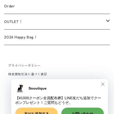
シューズ
リアルデザイン
Wear
Order
Daily wear
ソックス
オーダー可能商品
Dog lead＆Harness
OUTLET！
Rain wear
タオル
イラスト/ペイントアート
Bed
iPhone ケース
2026 Happy Bag！
ベビー
刺繍
プライバシーポリシー
スタイ
インテリア
特定商取引法に基づく表記
ロンパース
ファブリックパネル
ブランケット
© Snoutique
ポスター