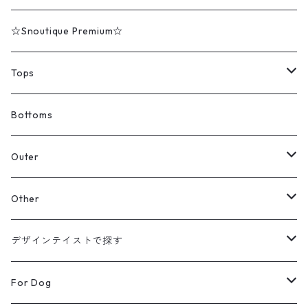
☆Snoutique Premium☆
Tops
Tシャツ
Bottoms
スウェット
Outer
パーカー
カーディガン
Other
【Original】
シャツ
ジャケット
帽子
デザインテイストで探す
【Original】
ニット
バッグ
ラインアート
For Dog