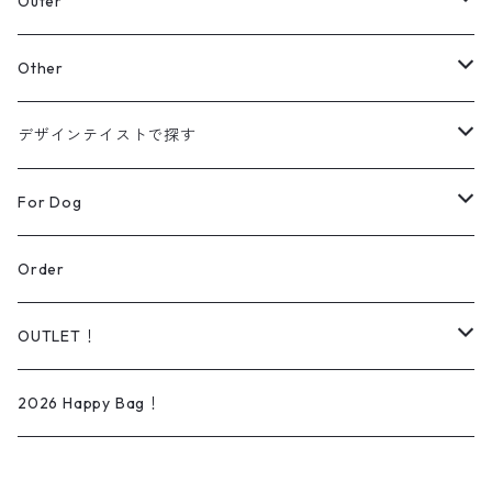
スウェット
Outer
パーカー
カーディガン
Other
【Original】
シャツ
ジャケット
帽子
デザインテイストで探す
【Original】
ニット
バッグ
ラインアート
For Dog
シューズ
リアルデザイン
Wear
Order
Daily wear
ソックス
オーダー可能商品
Dog lead＆Harness
OUTLET！
Rain wear
タオル
イラスト/ペイントアート
Bed
iPhone ケース
2026 Happy Bag！
ベビー
刺繍