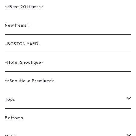
☆Best 20 Items☆
New Items！
-BOSTON YARD-
-Hotel Snoutique-
☆Snoutique Premium☆
Tops
Tシャツ
Bottoms