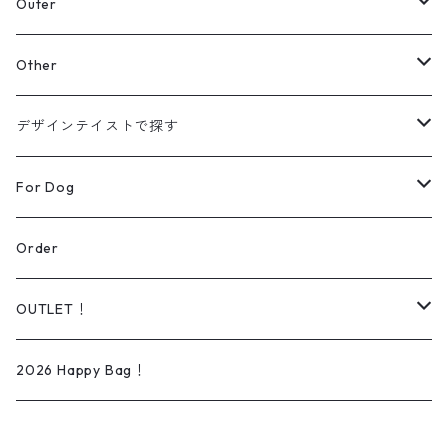
スウェット
Outer
パーカー
カーディガン
Other
【Original】
シャツ
ジャケット
帽子
デザインテイストで探す
【Original】
ニット
バッグ
ラインアート
For Dog
シューズ
リアルデザイン
Wear
Order
Daily wear
ソックス
オーダー可能商品
Dog lead＆Harness
OUTLET！
Rain wear
タオル
イラスト/ペイントアート
Bed
iPhone ケース
2026 Happy Bag！
ベビー
刺繍