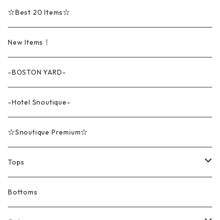
☆Best 20 Items☆
New Items！
-BOSTON YARD-
-Hotel Snoutique-
☆Snoutique Premium☆
Tops
Tシャツ
Bottoms