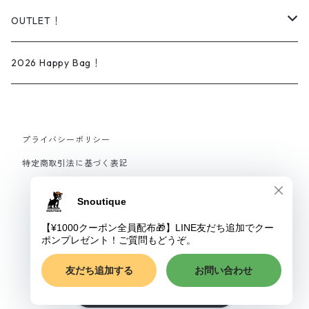
Daily wear
ソックス
オーダー可能商品
Dog lead＆Harness
OUTLET！
Rain wear
タオル
イラスト/ペイントアート
Bed
iPhone ケース
2026 Happy Bag！
ベビー
刺繍
プライバシーポリシー
スタイ
インテリア
特定商取引法に基づく表記
ロンパース
ファブリックパネル
ブランケット
© Snoutique
ポスター
ショップに質問する