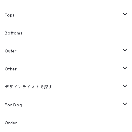
Tops
Tシャツ
Bottoms
スウェット
Outer
パーカー
カーディガン
Other
【Original】
シャツ
ジャケット
帽子
デザインテイストで探す
【Original】
ニット
バッグ
ラインアート
For Dog
シューズ
リアルデザイン
Wear
Order