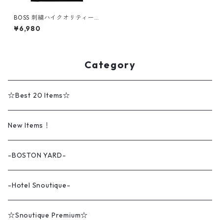
BOSS 刺繍ハイクオリティーT
シャツ pf0294
¥6,980
Category
☆Best 20 Items☆
New Items！
-BOSTON YARD-
-Hotel Snoutique-
☆Snoutique Premium☆