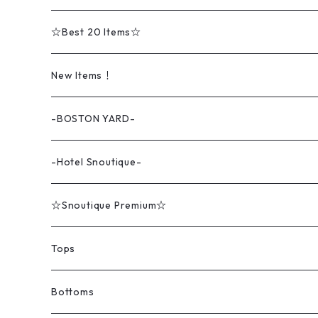
☆Best 20 Items☆
New Items！
-BOSTON YARD-
-Hotel Snoutique-
☆Snoutique Premium☆
Tops
Tシャツ
Bottoms