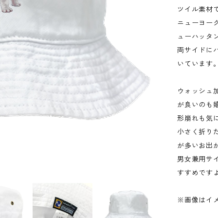
ツイル素材
ニューヨーク
ューハッタ
両サイドにハ
いています
ウォッシュ
が良いのも
形崩れも気
小さく折り
が多いお出
男女兼用サ
すすめです
※画像はイ