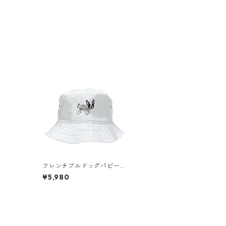
フレンチブルドッグパピー
ツイルバケットハット op0
¥5,980
026