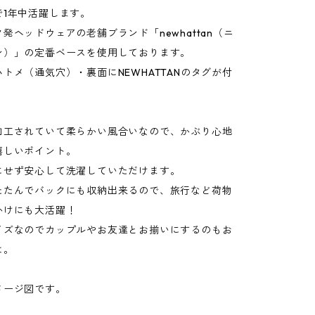
で1年中活躍します。
発ヘッドウェアの老舗ブランド「newhattan（ニ
ン）」の定番ベースを使用しております。
トメ（通気穴）・裏面にNEWHATTANのタグが付
。
加工されていて柔らかい風合いなので、かぶり心地
嬉しいポイント。
にせず安心して洗濯していただけます。
たたんでバックにも収納出来るので、旅行など荷物
かけにも大活躍！
イズなのでカップルやお友達とお揃いにするのもお
よ。
メージ図です。