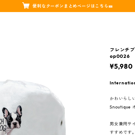
便利なクーポンまとめページはこちら🎫
フレンチブ
op0026
¥5,980
Internatio
かわいらしい
Snoutiq
男女兼用サ
すすめです